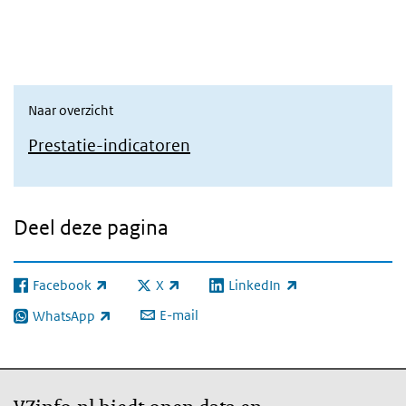
Naar overzicht
Prestatie-indicatoren
Deel deze pagina
Facebook
X
LinkedIn
(externe link)
(externe link)
(externe link)
E-mail
WhatsApp
(externe link)