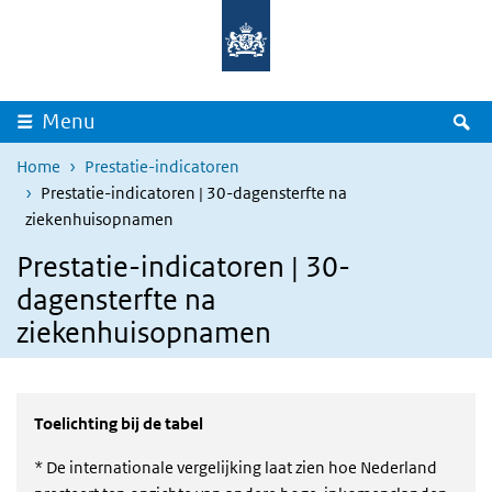
Overslaan en naar de inhoud gaan
Direct naar de hoofdnavigatie
Z
Menu
Home
Prestatie-indicatoren
Prestatie-indicatoren | 30-dagensterfte na
ziekenhuisopnamen
Prestatie-indicatoren | 30-
dagensterfte na
ziekenhuisopnamen
Toelichting bij de tabel
* De internationale vergelijking laat zien hoe Nederland