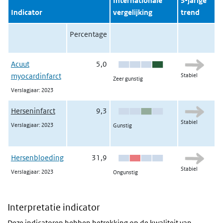
Internationale
3-jarige
Indicator
vergelijking
trend
Percentage
Acuut
5,0
Stabiel
myocardinfarct
Zeer gunstig
Verslagjaar: 2023
Herseninfarct
9,3
Stabiel
Verslagjaar: 2023
Gunstig
Hersenbloeding
31,9
Stabiel
Verslagjaar: 2023
Ongunstig
Interpretatie indicator
Deze indicatoren hebben betrekking op de kwaliteit van