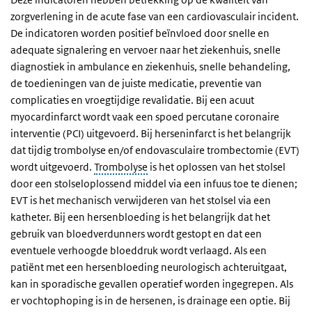
zorgverlening in de acute fase van een cardiovasculair incident.
De indicatoren worden positief beïnvloed door snelle en
adequate signalering en vervoer naar het ziekenhuis, snelle
diagnostiek in ambulance en ziekenhuis, snelle behandeling,
de toedieningen van de juiste medicatie, preventie van
complicaties en vroegtijdige revalidatie. Bij een acuut
myocardinfarct wordt vaak een spoed percutane coronaire
interventie (PCI) uitgevoerd. Bij herseninfarct is het belangrijk
dat tijdig trombolyse en/of endovasculaire trombectomie (EVT)
wordt uitgevoerd.
Trombolyse
is het oplossen van het stolsel
door een stolseloplossend middel via een infuus toe te dienen;
EVT is het mechanisch verwijderen van het stolsel via een
katheter. Bij een hersenbloeding is het belangrijk dat het
gebruik van bloedverdunners wordt gestopt en dat een
eventuele verhoogde bloeddruk wordt verlaagd. Als een
patiënt met een hersenbloeding neurologisch achteruitgaat,
kan in sporadische gevallen operatief worden ingegrepen. Als
er vochtophoping is in de hersenen, is drainage een optie. Bij