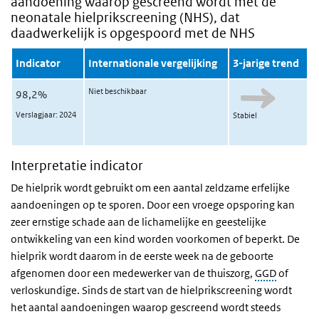
aandoening waarop gescreend wordt met de
neonatale hielprikscreening (NHS), dat
daadwerkelijk is opgespoord met de NHS
Indicator
Internationale vergelijking
3-jarige trend
Niet beschikbaar
98,2%
Verslagjaar: 2024
Stabiel
Interpretatie indicator
De hielprik wordt gebruikt om een aantal zeldzame erfelijke
aandoeningen op te sporen. Door een vroege opsporing kan
zeer ernstige schade aan de lichamelijke en geestelijke
ontwikkeling van een kind worden voorkomen of beperkt. De
hielprik wordt daarom in de eerste week na de geboorte
afgenomen door een medewerker van de thuiszorg,
GGD
of
verloskundige. Sinds de start van de hielprikscreening wordt
het aantal aandoeningen waarop gescreend wordt steeds