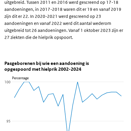
uitgebreid. Tussen 2011 en 2016 werd gescreend op 17-18
aandoeningen, in 2017-2018 waren dit er 19 en vanaf 2019
zijn dit er 22. In 2020-2021 werd gescreend op 23
aandoeningen en vanaf 2022 werd dit aantal wederom
uitgebreid tot 26 aandoeningen. Vanaf 1 oktober 2023 zijn er
27 ziekten die de hielprik opspoort.
Pasgeborenen bij wie een aandoening is opgespoor
Trend
Sla de grafiek 'Pasgeborenen bij wie een aandoening is opgespoo
Pasgeborenen bij wie een aandoening is
opgespoord met hielprik 2002-2024
Lijn grafiek met 23 data punten.
Percentage
Bekijk als data tabel.
100
De grafiek heeft 1 X-as die categories weergeeft.
De grafiek heeft 1 Y-as die Percentage weergeeft.
95