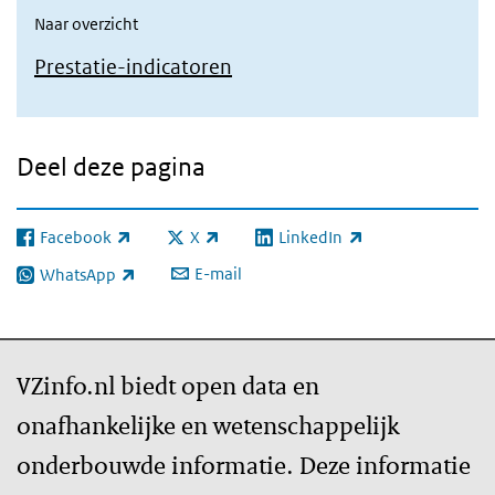
Naar overzicht
Prestatie-indicatoren
Deel deze pagina
Facebook
X
LinkedIn
(externe link)
(externe link)
(externe link)
E-mail
WhatsApp
(externe link)
VZinfo.nl biedt open data en
onafhankelijke en wetenschappelijk
onderbouwde informatie. Deze informatie