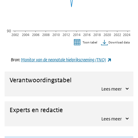
90
2002
2004
2006
2008
2010
2012
2014
2016
2018
2020
2022
2024
Download data
Toon tabel
Einde van interactieve grafiek.
(externe link
Bron:
Monitor van de neonatale hielprikscreening (TNO)
Verantwoordingstabel
Lees meer
Experts en redactie
Lees meer