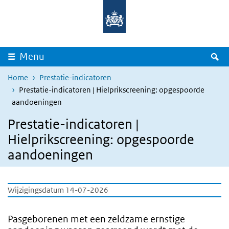
Overslaan en naar de inhoud gaan
Direct naar de hoofdnavigatie
Z
Menu
Home
Prestatie-indicatoren
Prestatie-indicatoren | Hielprikscreening: opgespoorde
aandoeningen
Prestatie-indicatoren |
Hielprikscreening: opgespoorde
aandoeningen
Wijzigingsdatum 14-07-2026
Pasgeborenen met een zeldzame ernstige