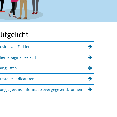
Uitgelicht
osten van Ziekten
hemapagina Leefstijl
anglijsten
restatie-indicatoren
orggegevens: informatie over gegevensbronnen
Zo werkt VZinfo
ideo
layer