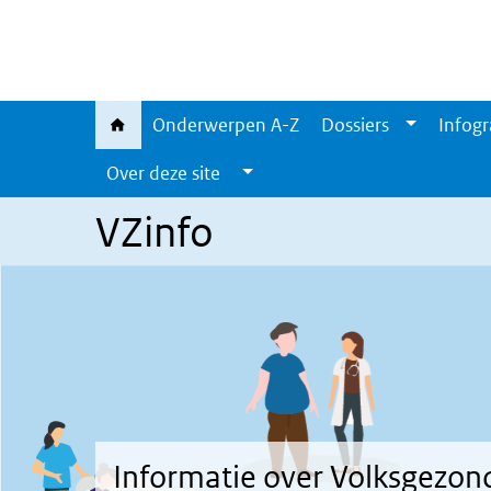
Overslaan en naar de inhoud gaan
Direct naar de hoofdnavigatie
Onderwerpen A-Z
Dossiers
Infogr
Over deze site
VZinfo
Informatie over Volksgezon