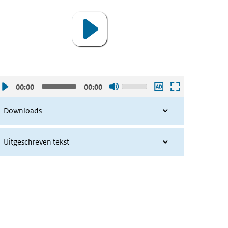
Gebruik
00:00
00:00
de
pijltjes
Downloads
toetsen
omhoog
Uitgeschreven tekst
en
omlaag
om
het
volume
harder
of