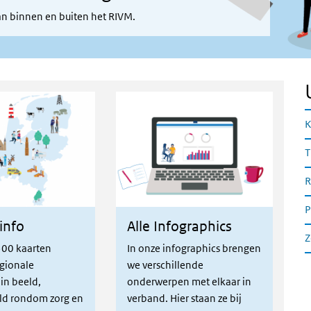
van binnen en buiten het RIVM.
K
T
R
P
info
Alle Infographics
o
Alle infographics
Z
500 kaarten
In onze infographics brengen
gionale
we verschillende
 in beeld,
onderwerpen met elkaar in
V
ld rondom zorg en
verband. Hier staan ze bij
P