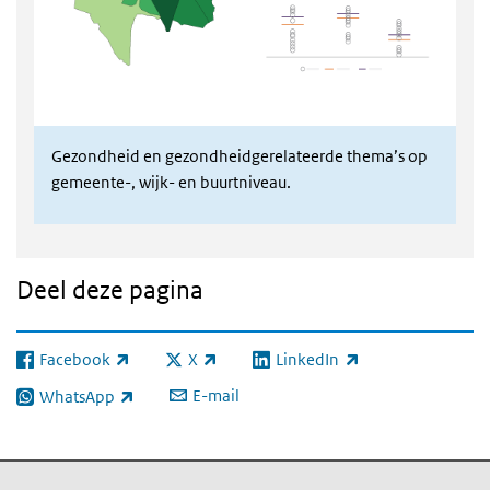
Gezondheid en gezondheidgerelateerde thema’s op
gemeente-, wijk- en buurtniveau.
Deel deze pagina
Facebook
X
LinkedIn
(externe link)
(externe link)
(externe link)
E-mail
WhatsApp
(externe link)