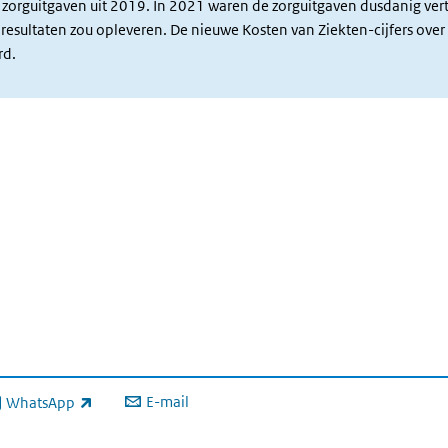
 zorguitgaven uit 2019. In 2021 waren de zorguitgaven dusdanig ver
e resultaten zou opleveren. De nieuwe Kosten van Ziekten-cijfers ov
rd.
E-mail
WhatsApp
xterne link)