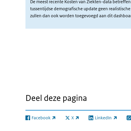
De meest recente Kosten van Ziekten-data betreffen
tussentijdse demografische update geen realistisch
zullen dan ook worden toegevoegd aan dit dashboa
Dashboard Ziektelast
Overslaan
iframe:
Dashboard
Ziektelast
Deel deze pagina
Facebook
X
LinkedIn
(externe link)
(externe link)
(externe link)
(e