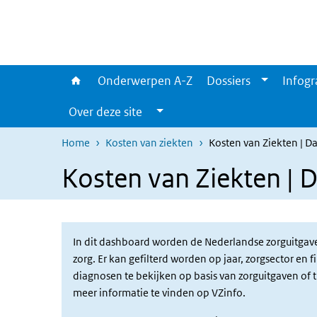
Overslaan en naar de inhoud gaan
Direct naar de hoofdnavigatie
Onderwerpen A-Z
Dossiers
Infogr
Over deze site
Home
Kosten van ziekten
Kosten van Ziekten | 
Kosten van Ziekten | 
In dit dashboard worden de Nederlandse zorguitgave
zorg. Er kan gefilterd worden op jaar, zorgsector e
diagnosen te bekijken op basis van zorguitgaven of t
meer informatie te vinden op VZinfo.