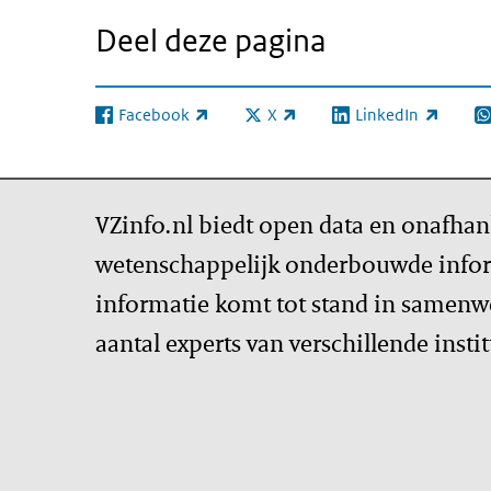
Deel deze pagina
Facebook
X
LinkedIn
(externe link)
(externe link)
(externe link)
(e
VZinfo.nl biedt open data en onafhan
wetenschappelijk onderbouwde infor
informatie komt tot stand in samenw
aantal experts van verschillende insti