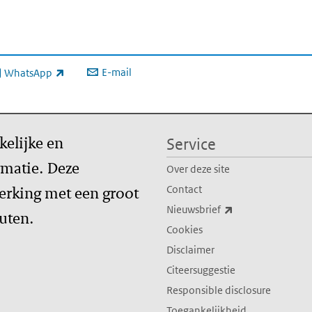
E-mail
WhatsApp
xterne link)
kelijke en
Service
matie. Deze
Over deze site
erking met een groot
Contact
(externe link)
Nieuwsbrief
tuten.
Cookies
Disclaimer
Citeersuggestie
Responsible disclosure
Toegankelijkheid