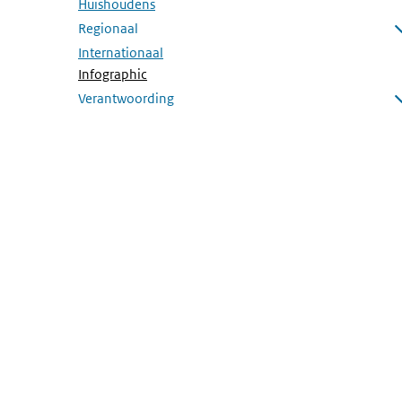
Huishoudens
Regionaal
Submenu openen
Internationaal
(Actieve pagina)
Infographic
Verantwoording
Submenu openen