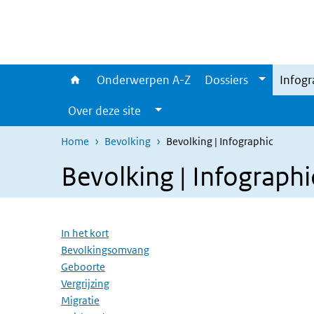
Overslaan en naar de inhoud gaan
Direct naar de hoofdnavigatie
Onderwerpen A-Z
Dossiers
Infogr
Over deze site
Home
Bevolking
Bevolking | Infographic
Bevolking | Infographi
Overslaan menu
In het kort
Bevolkingsomvang
Geboorte
Vergrijzing
Migratie