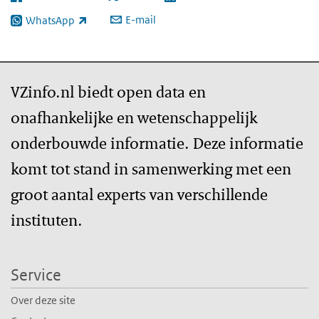
(externe link)
(externe link)
(externe link)
E-mail
WhatsApp
(externe link)
VZinfo.nl biedt open data en
onafhankelijke en wetenschappelijk
onderbouwde informatie. Deze informatie
komt tot stand in samenwerking met een
groot aantal experts van verschillende
instituten.
Service
Over deze site