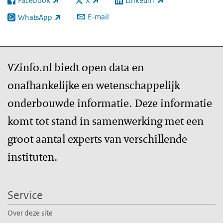
Facebook
X
LinkedIn
(externe link)
(externe link)
(externe link)
E-mail
WhatsApp
(externe link)
VZinfo.nl biedt open data en
onafhankelijke en wetenschappelijk
onderbouwde informatie. Deze informatie
komt tot stand in samenwerking met een
groot aantal experts van verschillende
instituten.
Service
Over deze site