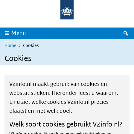
Overslaan en naar de inhoud gaan
Direct naar de hoofdnavigatie
Z
Menu
Home
Cookies
Cookies
VZinfo.nl maakt gebruik van cookies en
webstatistieken. Hieronder leest u waarom.
En u ziet welke cookies VZinfo.nl precies
plaatst en met welk doel.
Welk soort cookies gebruikt VZinfo.nl?
VZinfo.nl> gebruikt cookies voor webstatistieken en