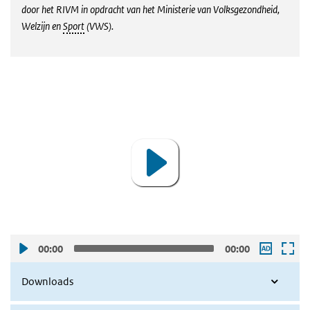
door het RIVM in opdracht van het Ministerie van Volksgezondheid,
Welzijn en
Sport
(VWS).
Animatie VZinfo
Video
Player
00:00
00:00
Downloads