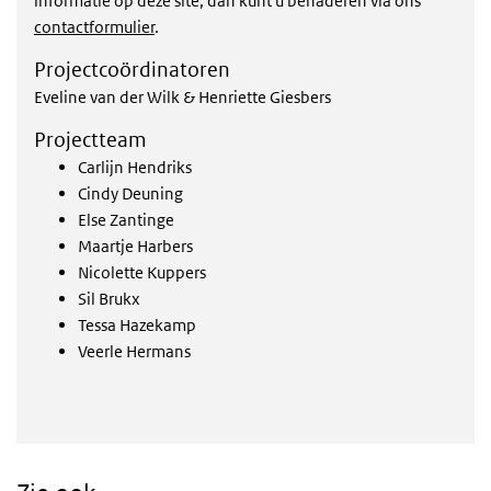
informatie op deze site, dan kunt u benaderen via ons
contactformulier
.
Projectcoördinatoren
Eveline van der Wilk & Henriette Giesbers
Projectteam
Carlijn Hendriks
Cindy Deuning
Else Zantinge
Maartje Harbers
Nicolette Kuppers
Sil Brukx
Tessa Hazekamp
Veerle Hermans