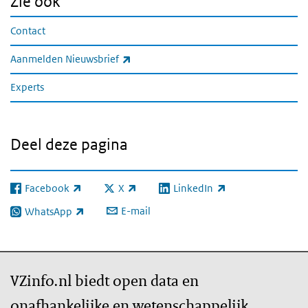
Zie ook
Contact
(externe link)
Aanmelden Nieuwsbrief
Experts
Deel deze pagina
Facebook
X
LinkedIn
(externe link)
(externe link)
(externe link)
E-mail
WhatsApp
(externe link)
VZinfo.nl biedt open data en
onafhankelijke en wetenschappelijk