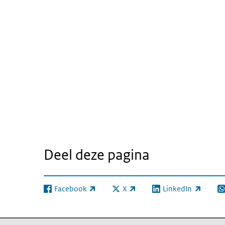
Deel deze pagina
Facebook
X
LinkedIn
(externe link)
(externe link)
(externe link)
(e