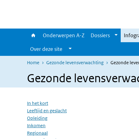
Overslaan en naar de inhoud gaan
Direct naar de hoofdnavigatie
Onderwerpen A-Z
Dossiers
Infogr
Over deze site
Home
Gezonde levensverwachting
Gezonde leven
Gezonde levensverwach
Overslaan menu
In het kort
Leeftijd en geslacht
Opleiding
Inkomen
Regionaal