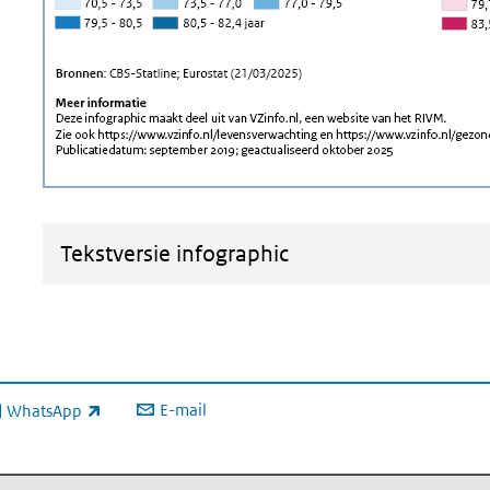
Tekstversie infographic
E-mail
WhatsApp
xterne link)