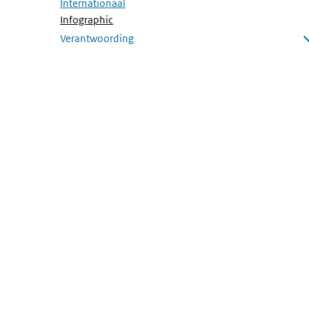
Internationaal
(Actieve pagina)
Infographic
Verantwoording
Submenu openen