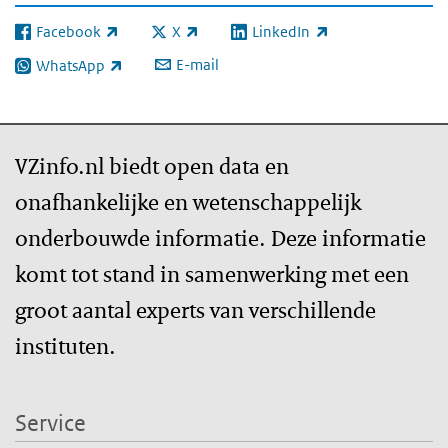
Facebook
X
LinkedIn
(externe link)
(externe link)
(externe link)
E-mail
WhatsApp
(externe link)
VZinfo.nl biedt open data en
onafhankelijke en wetenschappelijk
onderbouwde informatie. Deze informatie
komt tot stand in samenwerking met een
groot aantal experts van verschillende
instituten.
Service