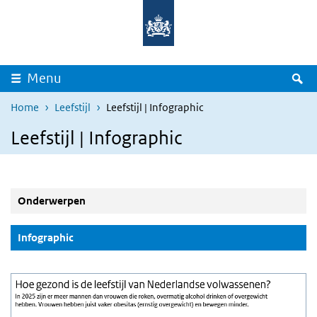
Overslaan en naar de inhoud gaan
Direct naar de hoofdnavigatie
Z
Menu
Home
Leefstijl
Leefstijl | Infographic
Leefstijl | Infographic
Onderwerpen
(Actieve knop)
Infographic