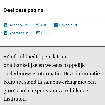
Deel deze pagina
Facebook
X
LinkedIn
(externe link)
(externe link)
(externe link)
E-mail
WhatsApp
(externe link)
VZinfo.nl biedt open data en
onafhankelijke en wetenschappelijk
onderbouwde informatie. Deze informatie
komt tot stand in samenwerking met een
groot aantal experts van verschillende
instituten.