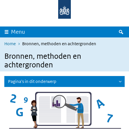
Overslaan en naar de inhoud gaan
Direct naar de hoofdnavigatie
Z
Menu
Home
Bronnen, methoden en achtergronden
Bronnen, methoden en
achtergronden
Pagina's in dit onderwerp