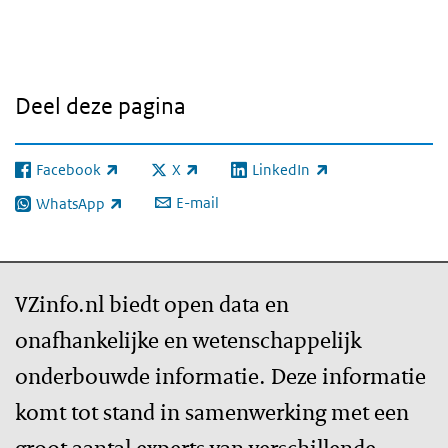
Deel deze pagina
Facebook
X
LinkedIn
(externe link)
(externe link)
(externe link)
E-mail
WhatsApp
(externe link)
VZinfo.nl biedt open data en
onafhankelijke en wetenschappelijk
onderbouwde informatie. Deze informatie
komt tot stand in samenwerking met een
groot aantal experts van verschillende