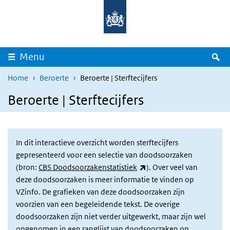
Overslaan en naar de inhoud gaan
Direct naar de hoofdnavigatie
Z
Menu
Home
Beroerte
Beroerte | Sterftecijfers
Beroerte | Sterftecijfers
In dit interactieve overzicht worden sterftecijfers
gepresenteerd voor een selectie van doodsoorzaken
(externe link)
(bron:
CBS Doodsoorzakenstatistiek
). Over veel van
deze doodsoorzaken is meer informatie te vinden op
VZinfo. De grafieken van deze doodsoorzaken zijn
voorzien van een begeleidende tekst. De overige
doodsoorzaken zijn niet verder uitgewerkt, maar zijn wel
opgenomen in een
ranglijst van doodsoorzaken
op