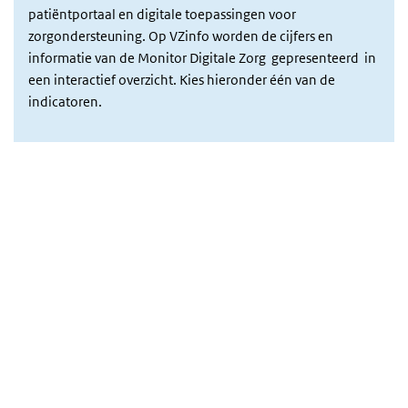
patiëntportaal en digitale toepassingen voor
zorgondersteuning. Op VZinfo worden de cijfers en
informatie van de Monitor Digitale Zorg gepresenteerd in
een interactief overzicht. Kies hieronder één van de
indicatoren.
Monitor Digitale zorg
Overslaan
iframe:
Monitor
Digitale
zorg