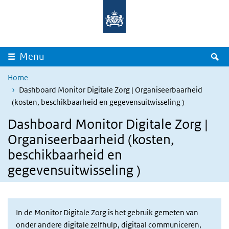
Overslaan en naar de inhoud gaan
Direct naar de hoofdnavigatie
Z
Menu
Home
Dashboard Monitor Digitale Zorg | Organiseerbaarheid
(kosten, beschikbaarheid en gegevensuitwisseling )
Dashboard Monitor Digitale Zorg |
Organiseerbaarheid (kosten,
beschikbaarheid en
gegevensuitwisseling )
In de Monitor Digitale Zorg is het gebruik gemeten van
onder andere digitale zelfhulp, digitaal communiceren,