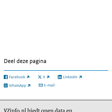
Deel deze pagina
Facebook
X
LinkedIn
(externe link)
(externe link)
(externe link)
E-mail
WhatsApp
(externe link)
VZinfo.nl biedt open data en