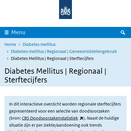
Overslaan en naar de inhoud gaan
Direct naar de hoofdnavigatie
Z
Menu
Home
Diabetes mellitus
Diabetes mellitus | Regionaal | Geneesmiddelengebruik
Diabetes Mellitus | Regionaal | Sterftecijfers
Diabetes Mellitus | Regionaal |
Sterftecijfers
In dit interactieve overzicht worden regionale sterftecijfers
gepresenteerd voor een selectie van doodsoorzaken
(externe link)
(bron:
CBS Doodsoorzakenstatistiek
). Naast de huidige
situatie zijn er per ziekte/aandoening ook trends