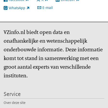
(externe link)
(externe link)
(externe link)
E-mail
WhatsApp
(externe link)
VZinfo.nl biedt open data en
onafhankelijke en wetenschappelijk
onderbouwde informatie. Deze informatie
komt tot stand in samenwerking met een
groot aantal experts van verschillende
instituten.
Service
Over deze site