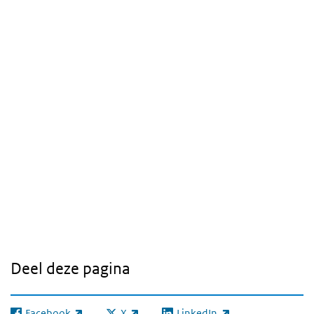
Deel deze pagina
Facebook
X
LinkedIn