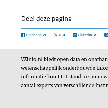
Deel deze pagina
Facebook
X
LinkedIn
(externe link)
(externe link)
(externe link)
(e
VZinfo.nl biedt open data en onafhan
wetenschappelijk onderbouwde infor
informatie komt tot stand in samenw
aantal experts van verschillende insti