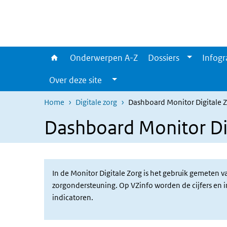
Overslaan en naar de inhoud gaan
Direct naar de hoofdnavigatie
Onderwerpen A-Z
Dossiers
Infogr
Over deze site
Home
Digitale zorg
Dashboard Monitor Digitale Z
Dashboard Monitor Dig
In de Monitor Digitale Zorg is het gebruik gemeten v
zorgondersteuning. Op VZinfo worden de cijfers en i
indicatoren.