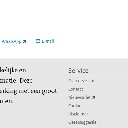
E-mail
WhatsApp
xterne link)
kelijke en
Service
matie. Deze
Over deze site
erking met een groot
Contact
(externe link)
Nieuwsbrief
tuten.
Cookies
Disclaimer
Citeersuggestie