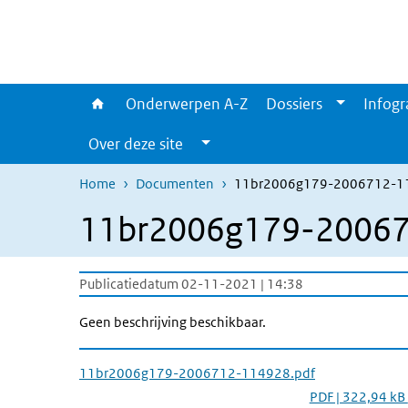
Overslaan en naar de inhoud gaan
Direct naar de hoofdnavigatie
Onderwerpen A-Z
Dossiers
Infogr
Over deze site
Home
Documenten
11br2006g179-2006712-1
11br2006g179-20067
Publicatiedatum 02-11-2021 | 14:38
Geen beschrijving beschikbaar.
11br2006g179-2006712-114928.pdf
PDF | 322,94 kB