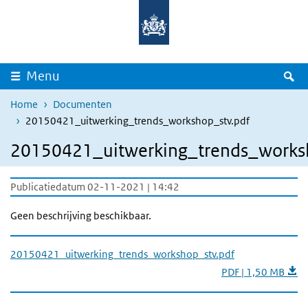
Overslaan en naar de inhoud gaan
Direct naar de hoofdnavigatie
Z
Menu
Home
Documenten
20150421_uitwerking_trends_workshop_stv.pdf
20150421_uitwerking_trends_works
Publicatiedatum 02-11-2021 | 14:42
Geen beschrijving beschikbaar.
20150421_uitwerking_trends_workshop_stv.pdf
PDF | 1,50 MB