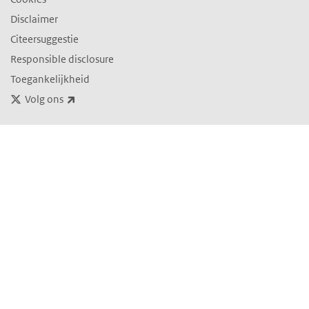
Disclaimer
Citeersuggestie
Responsible disclosure
Toegankelijkheid
(externe link)
Volg ons