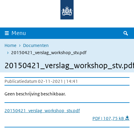
Overslaan en naar de inhoud gaan
Direct naar de hoofdnavigatie
Z
Menu
Home
Documenten
20150421_verslag_workshop_stv.pdf
20150421_verslag_workshop_stv.pd
Publicatiedatum 02-11-2021 | 14:41
Geen beschrijving beschikbaar.
20150421_verslag_workshop_stv.pdf
PDF | 107,75 kB