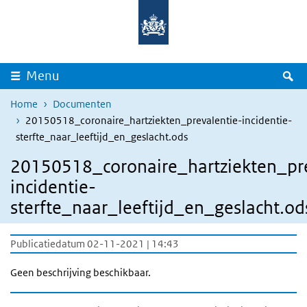
Overslaan en naar de inhoud gaan
Direct naar de hoofdnavigatie
Z
Menu
Home
Documenten
20150518_coronaire_hartziekten_prevalentie-incidentie-
sterfte_naar_leeftijd_en_geslacht.ods
20150518_coronaire_hartziekten_pre
incidentie-
sterfte_naar_leeftijd_en_geslacht.od
Publicatiedatum 02-11-2021 | 14:43
Geen beschrijving beschikbaar.