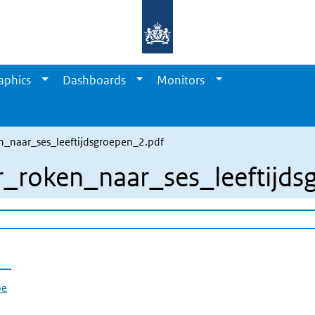
aphics
Dashboards
Monitors
n_naar_ses_leeftijdsgroepen_2.pdf
r_roken_naar_ses_leeftijds
pe