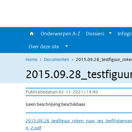
Overslaan en naar de inhoud gaan
Direct naar de hoofdnavigatie
Onderwerpen A-Z
Dossiers
Infogr
Over deze site
Home
Documenten
2015.09.28_testfiguur_roke
2015.09.28_testfiguu
Publicatiedatum 02-11-2021 | 14:40
Geen beschrijving beschikbaar.
2015.09.28_testfiguur_roken_naar_ses_leeftijdsgroe
n_2.pdf