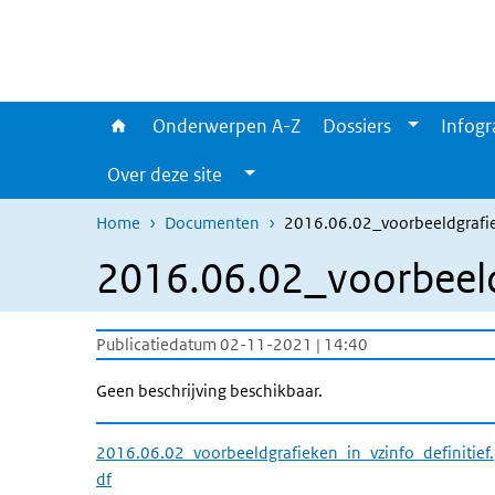
Overslaan en naar de inhoud gaan
Direct naar de hoofdnavigatie
Onderwerpen A-Z
Dossiers
Infogr
Over deze site
Home
Documenten
2016.06.02_voorbeeldgrafie
2016.06.02_voorbeeldg
Publicatiedatum 02-11-2021 | 14:40
Geen beschrijving beschikbaar.
2016.06.02_voorbeeldgrafieken_in_vzinfo_definitief
df