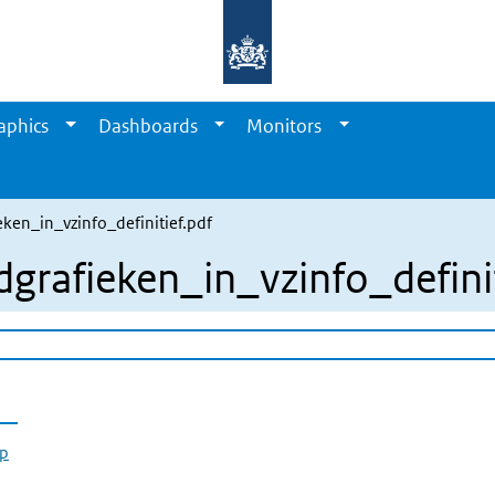
aphics
Dashboards
Monitors
ken_in_vzinfo_definitief.pdf
rafieken_in_vzinfo_definit
.p