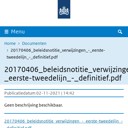
Overslaan en naar de inhoud gaan
Direct naar de hoofdnavigatie
Z
Menu
Home
Documenten
20170406_beleidsnotitie_verwijzingen_-_eerste-
tweedelijn_-_definitief.pdf
20170406_beleidsnotitie_verwijzing
_eerste-tweedelijn_-_definitief.pdf
Publicatiedatum 02-11-2021 | 14:42
Geen beschrijving beschikbaar.
20170406_beleidsnotitie_verwijzingen_-_eerste-tweedelijn_-
_definitief.pdf