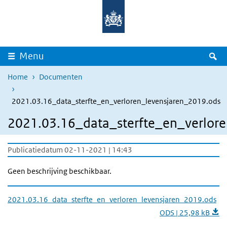
Overslaan en naar de inhoud gaan
Direct naar de hoofdnavigatie
Z
Menu
Home
Documenten
2021.03.16_data_sterfte_en_verloren_levensjaren_2019.ods
2021.03.16_data_sterfte_en_verlor
Publicatiedatum 02-11-2021 | 14:43
Geen beschrijving beschikbaar.
2021.03.16_data_sterfte_en_verloren_levensjaren_2019.ods
ODS | 25,98 kB