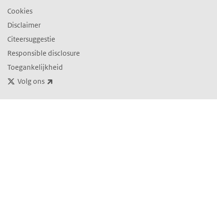
Cookies
Disclaimer
Citeersuggestie
Responsible disclosure
Toegankelijkheid
(externe link)
Volg ons