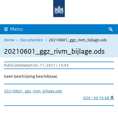
Overslaan en naar de inhoud gaan
Direct naar de hoofdnavigatie
Z
Menu
Home
Documenten
20210601_ggz_rivm_bijlage.ods
20210601_ggz_rivm_bijlage.ods
Publicatiedatum 02-11-2021 | 14:43
Geen beschrijving beschikbaar.
20210601_ggz_rivm_bijlage.ods
ODS | 30,79 kB