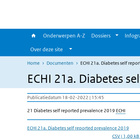
Overslaan en naar de inhoud gaan
Direct naar de hoofdnavigatie
Onderwerpen A-Z
Dossiers
Infogr
Over deze site
Home
Documenten
ECHI 21a. Diabetes self repo
ECHI 21a. Diabetes se
Publicatiedatum 18-02-2022 | 15:45
21 Diabetes self reported prevalence 2019
ECHI
ECHI 21a. Diabetes self reported prevalence 2019
CSV | 1,00 kB