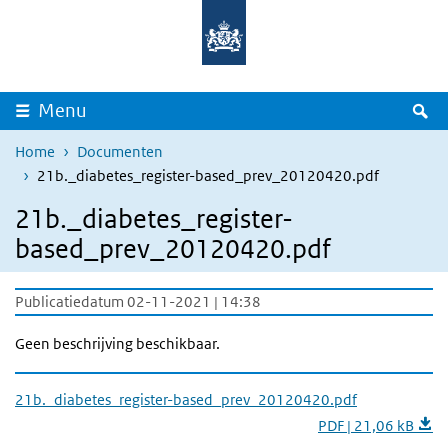
Overslaan en naar de inhoud gaan
Direct naar de hoofdnavigatie
Z
Menu
Home
Documenten
21b._diabetes_register-based_prev_20120420.pdf
21b._diabetes_register-
based_prev_20120420.pdf
Publicatiedatum 02-11-2021 | 14:38
Geen beschrijving beschikbaar.
21b._diabetes_register-based_prev_20120420.pdf
PDF | 21,06 kB