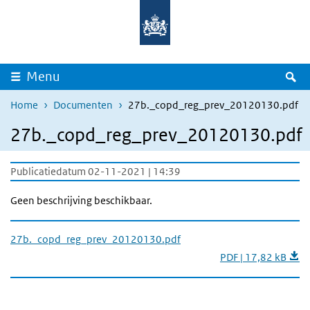
Overslaan en naar de inhoud gaan
Direct naar de hoofdnavigatie
Z
Menu
Home
Documenten
27b._copd_reg_prev_20120130.pdf
27b._copd_reg_prev_20120130.pdf
Publicatiedatum 02-11-2021 | 14:39
Geen beschrijving beschikbaar.
27b._copd_reg_prev_20120130.pdf
PDF | 17,82 kB