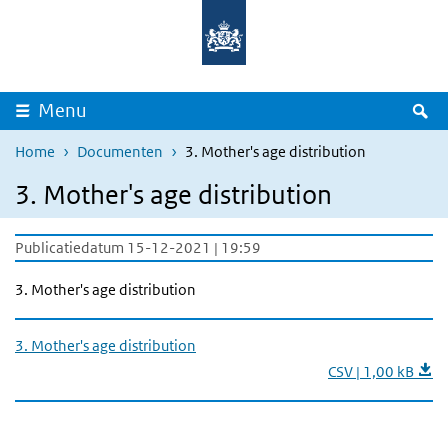
Overslaan en naar de inhoud gaan
Direct naar de hoofdnavigatie
Z
Menu
Home
Documenten
3. Mother's age distribution
3. Mother's age distribution
Publicatiedatum 15-12-2021 | 19:59
3. Mother's age distribution
3. Mother's age distribution
CSV | 1,00 kB