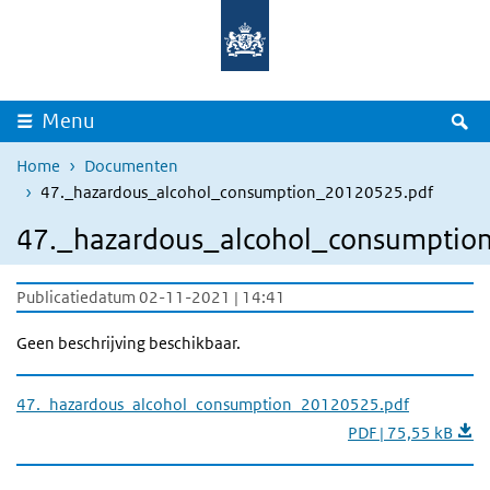
Overslaan en naar de inhoud gaan
Direct naar de hoofdnavigatie
Z
Menu
Home
Documenten
47._hazardous_alcohol_consumption_20120525.pdf
47._hazardous_alcohol_consumptio
Publicatiedatum 02-11-2021 | 14:41
Geen beschrijving beschikbaar.
47._hazardous_alcohol_consumption_20120525.pdf
PDF | 75,55 kB