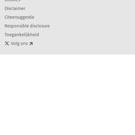
Disclaimer
Citeersuggestie
Responsible disclosure
Toegankelijkheid
(externe link)
Volg ons