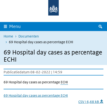
Overslaan en naar de inhoud gaan
Direct naar de hoofdnavigatie
Z
Menu
Home
Documenten
69 Hospital day cases as percentage ECHI
69 Hospital day cases as percentage
ECHI
Publicatiedatum 08-02-2022 | 14:59
69 Hospital day cases as percentage
ECHI
69 Hospital day cases as percentage ECHI
CSV | 6,68 kB