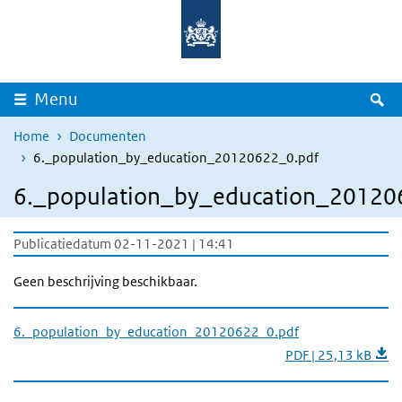
Overslaan en naar de inhoud gaan
Direct naar de hoofdnavigatie
Z
Menu
Home
Documenten
6._population_by_education_20120622_0.pdf
6._population_by_education_20120
Publicatiedatum 02-11-2021 | 14:41
Geen beschrijving beschikbaar.
6._population_by_education_20120622_0.pdf
PDF | 25,13 kB