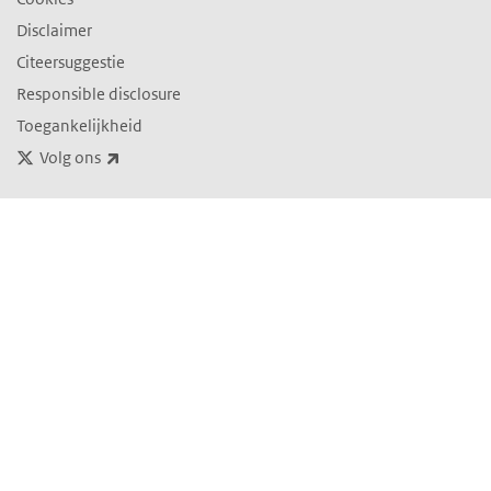
Disclaimer
Citeersuggestie
Responsible disclosure
Toegankelijkheid
(externe link)
Volg ons