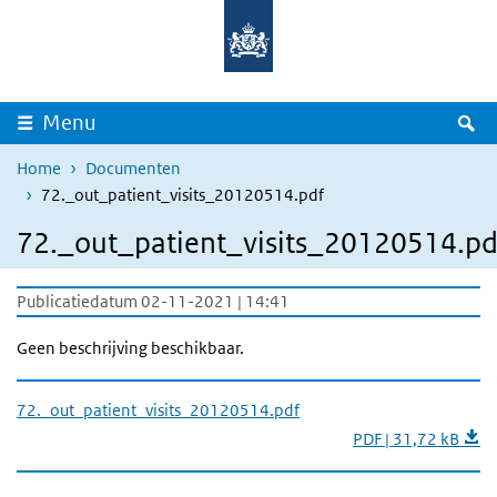
Overslaan en naar de inhoud gaan
Direct naar de hoofdnavigatie
Z
Menu
Home
Documenten
72._out_patient_visits_20120514.pdf
72._out_patient_visits_20120514.pd
Publicatiedatum 02-11-2021 | 14:41
Geen beschrijving beschikbaar.
72._out_patient_visits_20120514.pdf
PDF | 31,72 kB