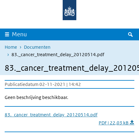
Overslaan en naar de inhoud gaan
Direct naar de hoofdnavigatie
Z
Menu
Home
Documenten
83._cancer_treatment_delay_20120514.pdf
83._cancer_treatment_delay_20120
Publicatiedatum 02-11-2021 | 14:42
Geen beschrijving beschikbaar.
83._cancer_treatment_delay_20120514.pdf
PDF | 22,03 kB