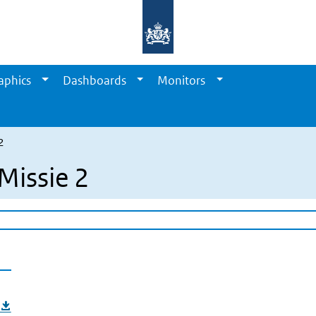
aphics
Dashboards
Monitors
2
issie 2