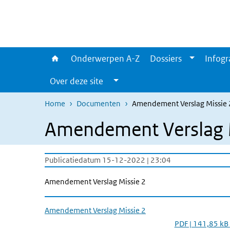
Overslaan en naar de inhoud gaan
Direct naar de hoofdnavigatie
Onderwerpen A-Z
Dossiers
Infogr
Over deze site
Home
Documenten
Amendement Verslag Missie 
Amendement Verslag M
Publicatiedatum 15-12-2022 | 23:04
Amendement Verslag Missie 2
Amendement Verslag Missie 2
PDF | 141,85 kB