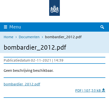
Overslaan en naar de inhoud gaan
Direct naar de hoofdnavigatie
Z
Menu
Home
Documenten
bombardier_2012.pdf
bombardier_2012.pdf
Publicatiedatum 02-11-2021 | 14:39
Geen beschrijving beschikbaar.
bombardier_2012.pdf
PDF | 107,53 kB