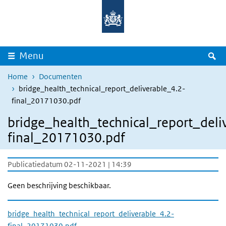
Overslaan en naar de inhoud gaan
Direct naar de hoofdnavigatie
Z
Menu
Home
Documenten
bridge_health_technical_report_deliverable_4.2-
final_20171030.pdf
bridge_health_technical_report_deli
final_20171030.pdf
Publicatiedatum 02-11-2021 | 14:39
Geen beschrijving beschikbaar.
bridge_health_technical_report_deliverable_4.2-
final_20171030.pdf