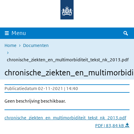
Overslaan en naar de inhoud gaan
Direct naar de hoofdnavigatie
Z
Menu
Home
Documenten
chronische_ziekten_en_multimorbiditeit_tekst_nk_2013.pdf
chronische_ziekten_en_multimorbidi
Publicatiedatum 02-11-2021 | 14:40
Geen beschrijving beschikbaar.
chronische_ziekten_en_multimorbiditeit_tekst_nk_2013.pdf
PDF | 83,84 kB