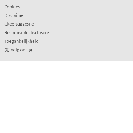
Cookies
Disclaimer
Citeersuggestie
Responsible disclosure
Toegankelijkheid
(externe link)
Volg ons