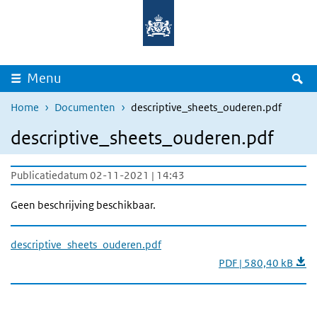
Overslaan en naar de inhoud gaan
Direct naar de hoofdnavigatie
Z
Menu
Home
Documenten
descriptive_sheets_ouderen.pdf
descriptive_sheets_ouderen.pdf
Publicatiedatum 02-11-2021 | 14:43
Geen beschrijving beschikbaar.
descriptive_sheets_ouderen.pdf
PDF | 580,40 kB