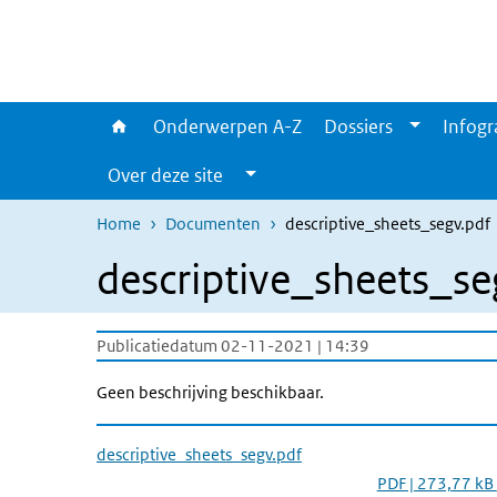
Overslaan en naar de inhoud gaan
Direct naar de hoofdnavigatie
Onderwerpen A-Z
Dossiers
Infogr
Over deze site
Home
Documenten
descriptive_sheets_segv.pdf
descriptive_sheets_se
Publicatiedatum 02-11-2021 | 14:39
Geen beschrijving beschikbaar.
descriptive_sheets_segv.pdf
PDF | 273,77 kB