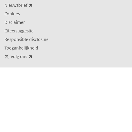
(externe link)
Nieuwsbrief
Cookies
Disclaimer
Citeersuggestie
Responsible disclosure
Toegankelijkheid
(externe link)
Volg ons