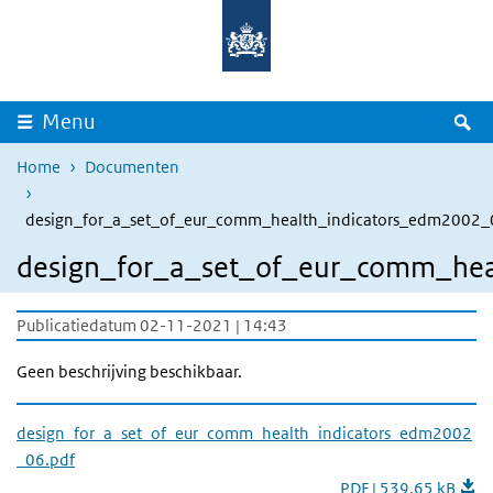
Overslaan en naar de inhoud gaan
Direct naar de hoofdnavigatie
Z
Menu
Home
Documenten
design_for_a_set_of_eur_comm_health_indicators_edm2002_
design_for_a_set_of_eur_comm_hea
Publicatiedatum 02-11-2021 | 14:43
Geen beschrijving beschikbaar.
design_for_a_set_of_eur_comm_health_indicators_edm2002
_06.pdf
PDF | 539,65 kB