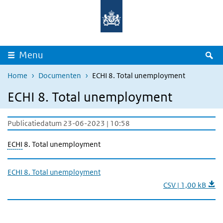
Overslaan en naar de inhoud gaan
Direct naar de hoofdnavigatie
Z
Menu
Home
Documenten
ECHI 8. Total unemployment
ECHI 8. Total unemployment
Publicatiedatum 23-06-2023 | 10:58
ECHI
8. Total unemployment
ECHI 8. Total unemployment
CSV | 1,00 kB