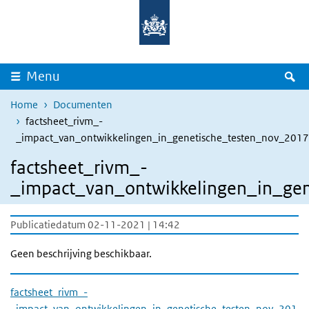
Overslaan en naar de inhoud gaan
Direct naar de hoofdnavigatie
Z
Menu
Home
Documenten
factsheet_rivm_-
_impact_van_ontwikkelingen_in_genetische_testen_nov_2017
factsheet_rivm_-
_impact_van_ontwikkelingen_in_gen
Publicatiedatum 02-11-2021 | 14:42
Geen beschrijving beschikbaar.
factsheet_rivm_-
_impact_van_ontwikkelingen_in_genetische_testen_nov_201