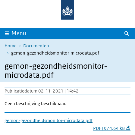
Overslaan en naar de inhoud gaan
Direct naar de hoofdnavigatie
Z
Menu
Home
Documenten
gemon-gezondheidsmonitor-microdata.pdf
gemon-gezondheidsmonitor-
microdata.pdf
Publicatiedatum 02-11-2021 | 14:42
Geen beschrijving beschikbaar.
gemon-gezondheidsmonitor-microdata.pdf
PDF | 974,64 kB