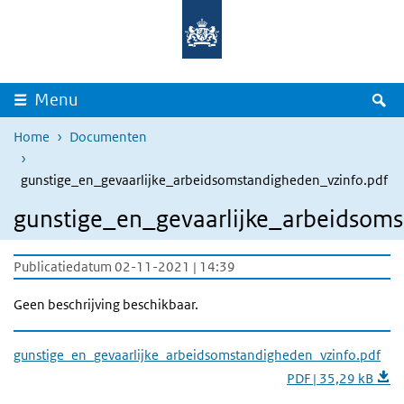
Overslaan en naar de inhoud gaan
Direct naar de hoofdnavigatie
Z
Menu
Home
Documenten
gunstige_en_gevaarlijke_arbeidsomstandigheden_vzinfo.pdf
gunstige_en_gevaarlijke_arbeidsoms
Publicatiedatum 02-11-2021 | 14:39
Geen beschrijving beschikbaar.
gunstige_en_gevaarlijke_arbeidsomstandigheden_vzinfo.pdf
PDF | 35,29 kB