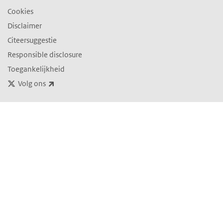
Cookies
Disclaimer
Citeersuggestie
Responsible disclosure
Toegankelijkheid
(externe link)
Volg ons