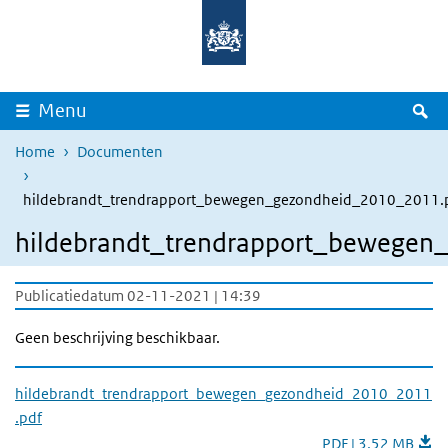
Overslaan en naar de inhoud gaan
Direct naar de hoofdnavigatie
Z
Menu
Home
Documenten
hildebrandt_trendrapport_bewegen_gezondheid_2010_2011.
hildebrandt_trendrapport_bewegen
Publicatiedatum 02-11-2021 | 14:39
Geen beschrijving beschikbaar.
hildebrandt_trendrapport_bewegen_gezondheid_2010_2011
.pdf
PDF | 3,52 MB