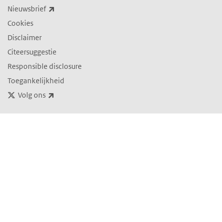
(externe link)
Nieuwsbrief
Cookies
Disclaimer
Citeersuggestie
Responsible disclosure
Toegankelijkheid
(externe link)
Volg ons