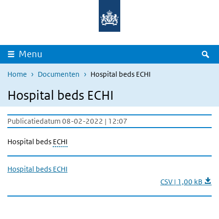
Overslaan en naar de inhoud gaan
Direct naar de hoofdnavigatie
Z
Menu
Home
Documenten
Hospital beds ECHI
Hospital beds ECHI
Publicatiedatum 08-02-2022 | 12:07
Hospital beds
ECHI
Hospital beds ECHI
CSV | 1,00 kB