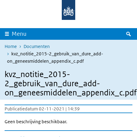
Overslaan en naar de inhoud gaan
Direct naar de hoofdnavigatie
Z
Menu
Home
Documenten
kvz_notitie_2015-2_gebruik_van_dure_add-
on_geneesmiddelen_appendix_c.pdf
kvz_notitie_2015-
2_gebruik_van_dure_add-
on_geneesmiddelen_appendix_c.pdf
Publicatiedatum 02-11-2021 | 14:39
Geen beschrijving beschikbaar.