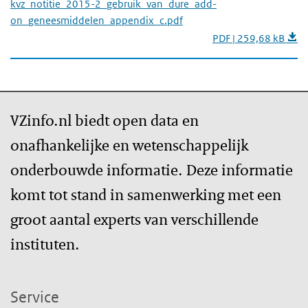
kvz_notitie_2015-2_gebruik_van_dure_add-
on_geneesmiddelen_appendix_c.pdf
PDF | 259,68 kB
VZinfo.nl biedt open data en
onafhankelijke en wetenschappelijk
onderbouwde informatie. Deze informatie
komt tot stand in samenwerking met een
groot aantal experts van verschillende
instituten.
Service