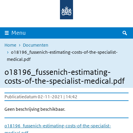
Overslaan en naar de inhoud gaan
Direct naar de hoofdnavigatie
Z
Menu
Home
Documenten
o18196_fussenich-estimating-costs-of-the-specialist-
medical.pdf
o18196_fussenich-estimating-
costs-of-the-specialist-medical.pdf
Publicatiedatum 02-11-2021 | 14:42
Geen beschrijving beschikbaar.
o18196_fussenich-estimating-costs-of-the-specialist-
medical.pdf