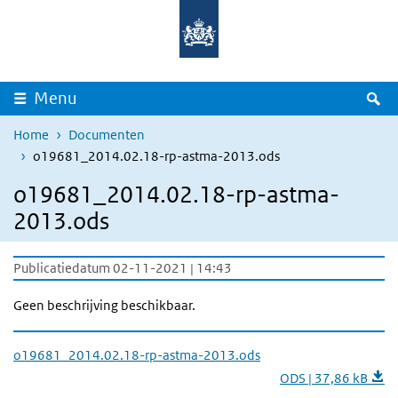
Overslaan en naar de inhoud gaan
Direct naar de hoofdnavigatie
Z
Menu
Home
Documenten
o19681_2014.02.18-rp-astma-2013.ods
o19681_2014.02.18-rp-astma-
2013.ods
Publicatiedatum 02-11-2021 | 14:43
Geen beschrijving beschikbaar.
o19681_2014.02.18-rp-astma-2013.ods
ODS | 37,86 kB